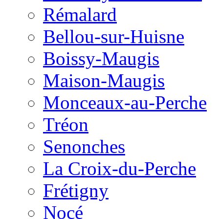
Rémalard
Bellou-sur-Huisne
Boissy-Maugis
Maison-Maugis
Monceaux-au-Perche
Tréon
Senonches
La Croix-du-Perche
Frétigny
Nocé