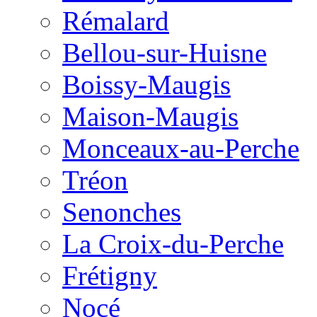
Rémalard
Bellou-sur-Huisne
Boissy-Maugis
Maison-Maugis
Monceaux-au-Perche
Tréon
Senonches
La Croix-du-Perche
Frétigny
Nocé