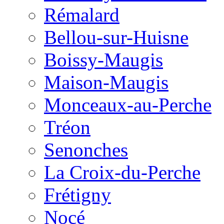
Rémalard
Bellou-sur-Huisne
Boissy-Maugis
Maison-Maugis
Monceaux-au-Perche
Tréon
Senonches
La Croix-du-Perche
Frétigny
Nocé