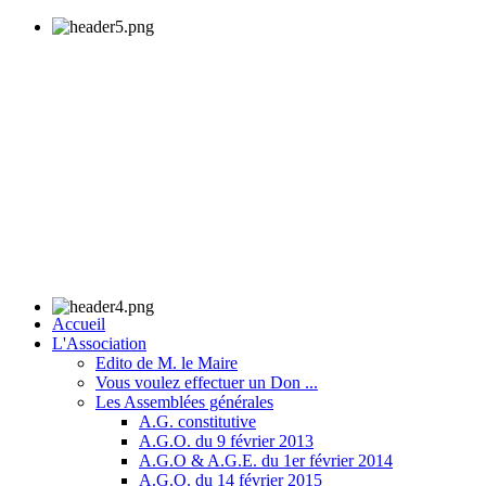
Accueil
L'Association
Edito de M. le Maire
Vous voulez effectuer un Don ...
Les Assemblées générales
A.G. constitutive
A.G.O. du 9 février 2013
A.G.O & A.G.E. du 1er février 2014
A.G.O. du 14 février 2015