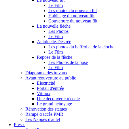
Le nouveau fût
Le Film
Les photos du nouveau fût
Habillage du nouveau fût
Couverture du nouveau fût
La nouvelle flèche
Les Photos
Le Film
Antoinette-Désirée
Les photos du beffroi et de la cloche
Le Film
Repose de la flèche
Les Photos de la pose
Le Film
Diaporama des travaux
Avant réouverture au public
Electricité
Portail d'entrée
Vitraux
Une découverte récente
Le grand nettoyage
Rénovation des statues
Rampe d'accès PMR
Les Nappes d'autel
Presse