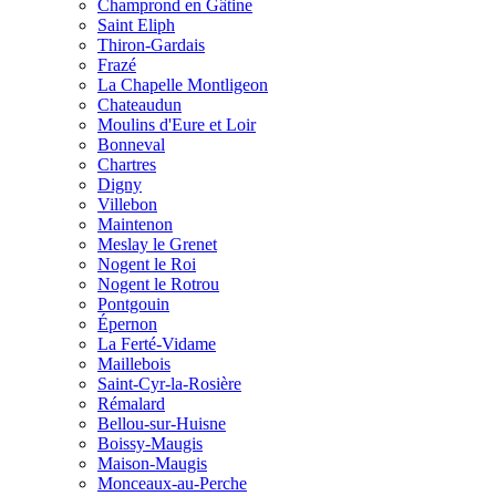
Champrond en Gâtine
Saint Eliph
Thiron-Gardais
Frazé
La Chapelle Montligeon
Chateaudun
Moulins d'Eure et Loir
Bonneval
Chartres
Digny
Villebon
Maintenon
Meslay le Grenet
Nogent le Roi
Nogent le Rotrou
Pontgouin
Épernon
La Ferté-Vidame
Maillebois
Saint-Cyr-la-Rosière
Rémalard
Bellou-sur-Huisne
Boissy-Maugis
Maison-Maugis
Monceaux-au-Perche