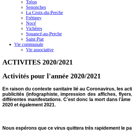
Tréon
Senonches
La Croix-du-Perche
Frétigny
Nocé
Vichères
Souancé-au-Perche
Saint Piat
Vie communale
Vie associative
ACTIVITES 2020/2021
Activités pour l'année 2020/2021
En raison du contexte sanitaire lié au Coronavirus, les ac
publicités (infographiste, impression des affiches, flye
différentes manifestations. C’est donc la mort dans l’âme 
2020 et également 2021.
Nous espérons que ce virus quittera très rapidement le pa