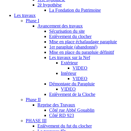
2è hypothèse
La Fondation du Patrimoine
Les travaux
Phase I
Avancement des travaux
Sécurisation du site
Enlèvement du clocher
Mise en place échafaudage parapluie
1er parapluie (abandonné)
Mise en place du parapluie définitif
Les travaux sur la Nef
Extérieur
VIDEO
Intérieur
VIDEO
Démontage du Parapluie
VIDEO
Enlèvement de la Cloche
Phase II
Reprise des Travaux
Côté rue Abbé Gouablin
Côté RD 923
PHASE III
Enlèvement du fut du clocher