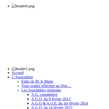
Accueil
L'Association
Edito de M. le Maire
Vous voulez effectuer un Don ...
Les Assemblées générales
A.G. constitutive
A.G.O. du 9 février 2013
A.G.O & A.G.E. du 1er février 2014
A.G.O. du 14 février 2015