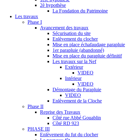
2è hypothèse
La Fondation du Patrimoine
Les travaux
Phase I
Avancement des travaux
Sécurisation du site
Enlèvement du clocher
Mise en place échafaudage parapluie
1er parapluie (abandonné)
Mise en place du parapluie définitif
Les travaux sur la Nef
Extérieur
VIDEO
Intérieur
VIDEO
Démontage du Parapluie
VIDEO
Enlèvement de la Cloche
Phase II
Reprise des Travaux
Côté rue Abbé Gouablin
Côté RD 923
PHASE III
Enlèvement du fut du clocher