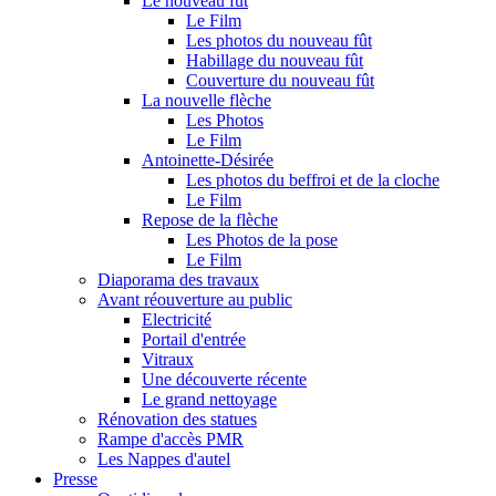
Le nouveau fût
Le Film
Les photos du nouveau fût
Habillage du nouveau fût
Couverture du nouveau fût
La nouvelle flèche
Les Photos
Le Film
Antoinette-Désirée
Les photos du beffroi et de la cloche
Le Film
Repose de la flèche
Les Photos de la pose
Le Film
Diaporama des travaux
Avant réouverture au public
Electricité
Portail d'entrée
Vitraux
Une découverte récente
Le grand nettoyage
Rénovation des statues
Rampe d'accès PMR
Les Nappes d'autel
Presse