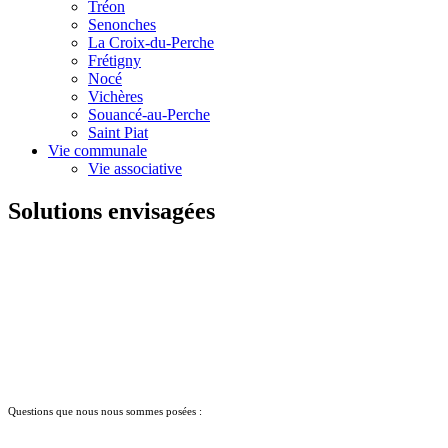
Tréon
Senonches
La Croix-du-Perche
Frétigny
Nocé
Vichères
Souancé-au-Perche
Saint Piat
Vie communale
Vie associative
Solutions envisagées
Questions que nous nous sommes posées :