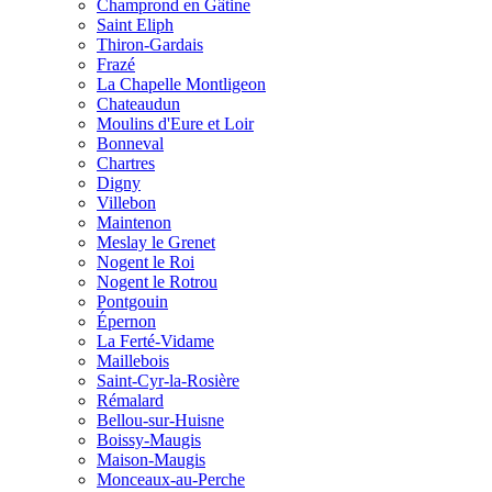
Champrond en Gâtine
Saint Eliph
Thiron-Gardais
Frazé
La Chapelle Montligeon
Chateaudun
Moulins d'Eure et Loir
Bonneval
Chartres
Digny
Villebon
Maintenon
Meslay le Grenet
Nogent le Roi
Nogent le Rotrou
Pontgouin
Épernon
La Ferté-Vidame
Maillebois
Saint-Cyr-la-Rosière
Rémalard
Bellou-sur-Huisne
Boissy-Maugis
Maison-Maugis
Monceaux-au-Perche