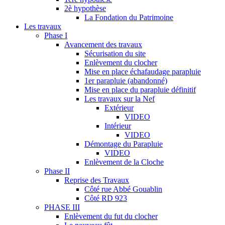
2è hypothèse
La Fondation du Patrimoine
Les travaux
Phase I
Avancement des travaux
Sécurisation du site
Enlèvement du clocher
Mise en place échafaudage parapluie
1er parapluie (abandonné)
Mise en place du parapluie définitif
Les travaux sur la Nef
Extérieur
VIDEO
Intérieur
VIDEO
Démontage du Parapluie
VIDEO
Enlèvement de la Cloche
Phase II
Reprise des Travaux
Côté rue Abbé Gouablin
Côté RD 923
PHASE III
Enlèvement du fut du clocher