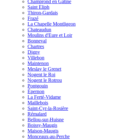
Champrond en Gâtine
Saint Eliph
Thiron-Gardais
Frazé
La Chapelle Montligeon
Chateaudun
Moulins d'Eure et Loir
Bonneval
Chartres
Digny
Villebon
Maintenon
Meslay le Grenet
Nogent le Roi
Nogent le Rotrou
Pontgouin
Épernon
La Ferté-Vidame
Maillebois
Saint-Cyr-la-Rosière
Rémalard
Bellou-sur-Huisne
Boissy-Maugis
Maison-Maugis
Monceaux-au-Perche