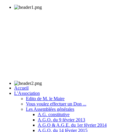
Accueil
L'Association
Edito de M. le Maire
Vous voulez effectuer un Don ...
Les Assemblées générales
A.G. constitutive
A.G.O. du 9 février 2013
A.G.O & A.G.E. du 1er février 2014
A.G.O. du 14 février 2015