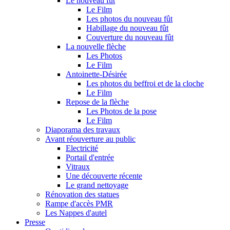
Le nouveau fût
Le Film
Les photos du nouveau fût
Habillage du nouveau fût
Couverture du nouveau fût
La nouvelle flèche
Les Photos
Le Film
Antoinette-Désirée
Les photos du beffroi et de la cloche
Le Film
Repose de la flèche
Les Photos de la pose
Le Film
Diaporama des travaux
Avant réouverture au public
Electricité
Portail d'entrée
Vitraux
Une découverte récente
Le grand nettoyage
Rénovation des statues
Rampe d'accès PMR
Les Nappes d'autel
Presse