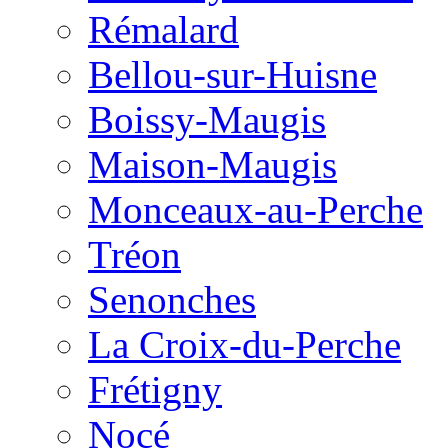
Rémalard
Bellou-sur-Huisne
Boissy-Maugis
Maison-Maugis
Monceaux-au-Perche
Tréon
Senonches
La Croix-du-Perche
Frétigny
Nocé